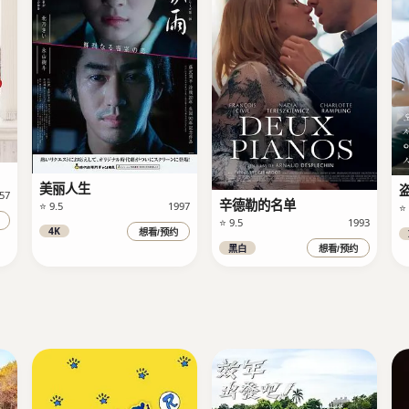
美丽人生
57
辛德勒的名单
⭐ 9.5
1997
⭐ 
⭐ 9.5
1993
4K
想看/预约
黑白
想看/预约