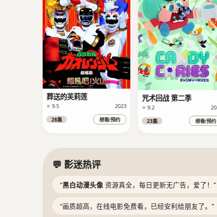
葬送的芙莉莲
咒术回战 第二季
⭐ 9.5
2023
⭐ 9.2
20
28集
想看/预约
23集
想看/预约
💬 影迷热评
“
黑白动漫头像
资源真全，每日更新无广告，爱了！”
“画质超高，在线电影免费看，已经安利给朋友了。”