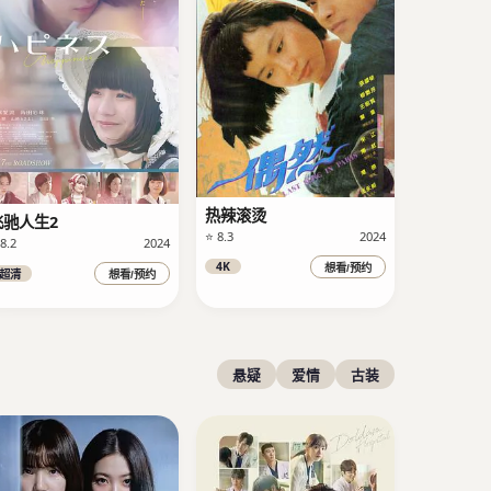
热辣滚烫
飞驰人生2
⭐ 8.3
2024
8.2
2024
4K
想看/预约
超清
想看/预约
悬疑
爱情
古装