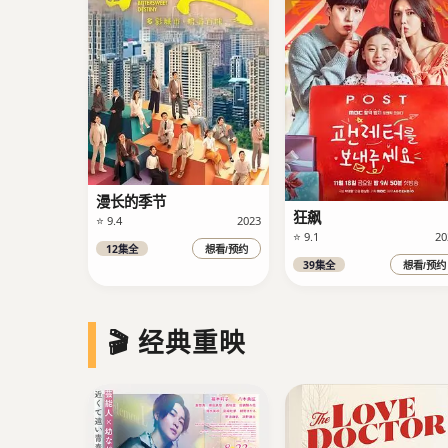
漫长的季节
狂飙
⭐ 9.4
2023
⭐ 9.1
20
12集全
想看/预约
39集全
想看/预约
🎬 经典重映